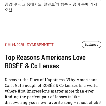
공입니다. 그 중에서도 ‘칠만표’의 방수 시공이 눈에 띄게
오랜 ...
11월 14, 2025
KYLE BENNETT
Business
Top Reasons Americans Love
ROSÉE & Co Lenses
Discover the Hues of Happiness: Why Americans
Can’t Get Enough of ROSÉE & Co Lenses In a world
where first impressions matter more than ever,
finding the perfect pair of lenses is like
discovering your new favorite song – it just clicks!