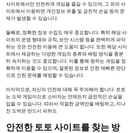
사이트에서만 안전하게 게임을 즐길 수 있으며, 그 외의 사
이트에서 이용하면 개인정보 유출 및 금전적 손실 등의 문
제가 발생할 수 있습니다.
둘째로, 정확한 정보 수집도 매우 중요합니다. 특히 해당 사
이트의 운영 형태와 규칙, 보안 시스템 등을 완벽하게 파악
하는 것은 안전한 이용에 큰 도움이 됩니다. 또한 해당 사이
트에서 제공하는 다양한 게임의 종류와 배팅 방식을 충분
히 숙지하는 것도 중요합니다. 이를 통해 원하는 게임을 정
확하게 이용할 수 있으며, 잘못된 정보로 인한 재빠른 판단
으로 인한 문제를 예방할 수 있습니다.
마지막으로, 자신의 안전에 대해 꼭 주의해야 합니다. 토토
는 도박 게임이므로 소비자는 언제든지 금전적인 손실을
입을 수 있습니다. 따라서 적절한 금액만을 배팅하고, 지나
친 도박은 반드시 피하도
안전한 토토 사이트를 찾는 방