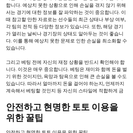
합니다. 예상치 못한 상황으로 인해 손실을 겪지 않기 위해
서는 경기에 대한 정보를 잘 파악하는 것이 중요합니다. 이
때 참고할 만한 자료로는 선수들의 최근 상태나 부상 여부,
각 팀의 전적 등 다양한 정보가 있습니다. 또한, 해당 경기
가 열리는 날씨나 경기장의 상태도 알아두는 것이 좋습니
다. 이를 통해 예상치 못한 문제로 인한 손실을 최소화할 수
있습니다.
그리고 베팅 전에 자신의 재정 상황을 반드시 확인해야 합
니다. 이것은 매우 중요합니다. 베팅은 재미와 함께 돈을 벌
기 위한 것이지만, 욕망과 탐욕으로 인해 큰 손실을 볼 수도
있습니다. 따라서 얼마까지 돈을 걸어야 하는지, 언제까지
계속해서 베팅할 것인지 등 자신의 스타일에 적합하게 금
안전하고 현명한 토토 이용을
위한 꿀팁
안전하고 현명한 토토 이용을 위한 꿀팁