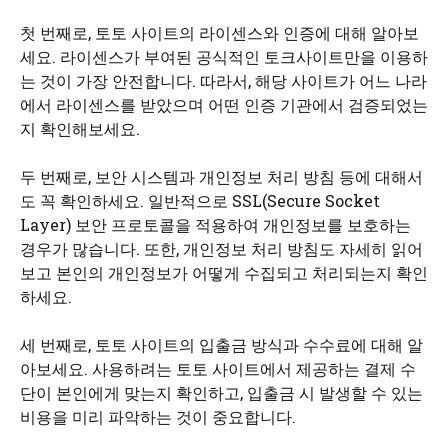
첫 번째로, 토토 사이트의 라이센스와 인증에 대해 알아보
세요. 라이센스가 부여된 공식적인 토크사이트만을 이용하
는 것이 가장 안전합니다. 따라서, 해당 사이트가 어느 나라
에서 라이센스를 받았으며 어떤 인증 기관에서 검증되었는
지 확인해보세요.
두 번째로, 보안 시스템과 개인정보 처리 방침 등에 대해서
도 꼭 확인하세요. 일반적으로 SSL(Secure Socket
Layer) 보안 프로토콜을 적용하여 개인정보를 보호하는
경우가 많습니다. 또한, 개인정보 처리 방침도 자세히 읽어
보고 본인의 개인정보가 어떻게 수집되고 처리되는지 확인
하세요.
세 번째로, 토토 사이트의 입출금 방식과 수수료에 대해 알
아보세요. 사용하려는 토토 사이트에서 제공하는 결제 수
단이 본인에게 맞는지 확인하고, 입출금 시 발생할 수 있는
비용을 미리 파악하는 것이 중요합니다.