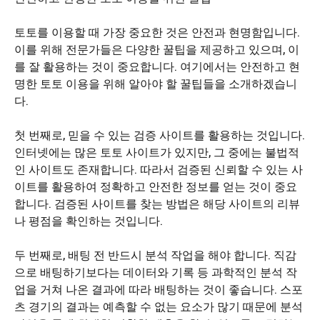
토토를 이용할 때 가장 중요한 것은 안전과 현명함입니다.
이를 위해 전문가들은 다양한 꿀팁을 제공하고 있으며, 이
를 잘 활용하는 것이 중요합니다. 여기에서는 안전하고 현
명한 토토 이용을 위해 알아야 할 꿀팁들을 소개하겠습니
다.
첫 번째로, 믿을 수 있는 검증 사이트를 활용하는 것입니다.
인터넷에는 많은 토토 사이트가 있지만, 그 중에는 불법적
인 사이트도 존재합니다. 따라서 검증된 신뢰할 수 있는 사
이트를 활용하여 정확하고 안전한 정보를 얻는 것이 중요
합니다. 검증된 사이트를 찾는 방법은 해당 사이트의 리뷰
나 평점을 확인하는 것입니다.
두 번째로, 배팅 전 반드시 분석 작업을 해야 합니다. 직감
으로 배팅하기보다는 데이터와 기록 등 과학적인 분석 작
업을 거쳐 나온 결과에 따라 배팅하는 것이 좋습니다. 스포
츠 경기의 결과는 예측할 수 없는 요소가 많기 때문에 분석