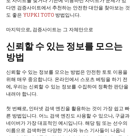
토 사이트를 찾거나 기존에 이용하던 사이트가 문제가 있
다면 검증사이트에서 추천하는 안전한 대안을 찾아보는 것
도 좋은
YUPKI TOTO
방법입니다.
마지막으로, 검증사이트는 그 자체만으로
신뢰할 수 있는 정보를 모으는
방법
신뢰할 수 있는 정보를 모으는 방법은 안전한 토토 이용을
위해 매우 중요합니다. 온라인에서 스포츠 베팅을 하기 전
에, 우리는 신뢰할 수 있는 정보를 수집하여 정확한 판단을
내려야 합니다.
첫 번째로, 인터넷 검색 엔진을 활용하는 것이 가장 쉽고 빠
른 방법입니다. 어느 검색 엔진도 사용할 수 있으나, 구글과
네이버가 가장 대표적인 예시입니다. 해당 팀 또는 선수의
이름으로 검색하면 다양한 기사와 뉴스 기사들이 나옵니