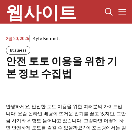
Skip
웹사이트
M
to
content
2월 20, 2026
Kyle Bennett
Business
안전 토토 이용을 위한 기
본 정보 수집법
안녕하세요, 안전한 토토 이용을 위한 여러분의 가이드입
니다! 요즘 온라인 베팅이 뜨거운 인기를 끌고 있지만, 그만
큼 사기와 위험도 늘어나고 있습니다. 그렇다면 어떻게 하
면 안전하게 토토를 즐길 수 있을까요? 이 포스팅에서는 믿