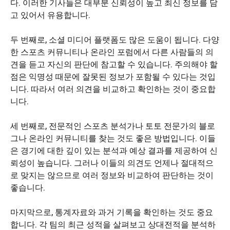
다. 이러한 기사들은 대부분 신뢰성이 높고 최신 정보를 담
고 있어서 유용합니다.
두 번째로, 소셜 미디어 플랫폼도 많은 도움이 됩니다. 다양
한 스포츠 커뮤니티나 온라인 포럼에서 다른 사람들의 의
견을 듣고 자신의 판단에 참고할 수 있습니다. 주의해야 할
점은 익명성 때문에 잘못된 정보가 포함될 수 있다는 것입
니다. 따라서 여러 의견을 비교하고 확인하는 것이 중요합
니다.
세 번째로, 전문적인 스포츠 분석가나 토토 전문가의 블로
그나 온라인 커뮤니티를 찾는 것도 좋은 방법입니다. 이들
은 경기에 대한 깊이 있는 분석과 예상 결과를 제공하여 신
뢰성이 높습니다. 그러나 이들의 의견도 언제나 절대적으
로 맞지는 않으므로 여러 정보와 비교하여 판단하는 것이
좋습니다.
마지막으로, 통계자료와 과거 기록을 확인하는 것도 중요
합니다. 각 팀의 최근 성적을 살펴보고 상대전적을 분석하